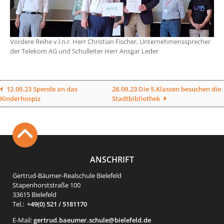
Vordere Reihe v.l.n.r. Herr Christian Fischer, Unternehmenssprecher
der Telekom AG und Schulleiter Herr Ansgar Leder
12.09.23 Spende an das
28.09.23 Die 5.Klassen besuchen die
Kinderhospiz
Stadtbibliothek
ANSCHRIFT
Gertrud-Bäumer-Realschule Bielefeld
Stapenhorststraße 100
33615 Bielefeld
Tel.:
+49(0) 521 / 5181170
E-Mail:
gertrud.baeumer.schule@bielefeld.de