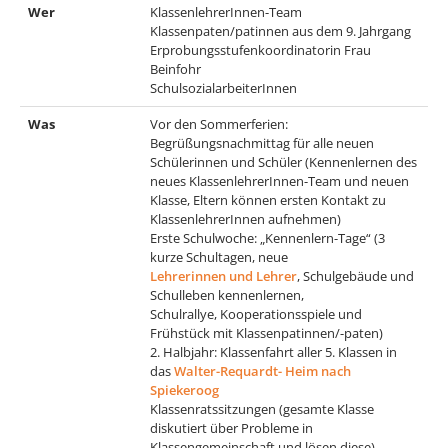
Wer
KlassenlehrerInnen-Team
Klassenpaten/patinnen aus dem 9. Jahrgang
Erprobungsstufenkoordinatorin Frau
Beinfohr
SchulsozialarbeiterInnen
Was
Vor den Sommerferien:
Begrüßungsnachmittag für alle neuen
Schülerinnen und Schüler (Kennenlernen des
neues KlassenlehrerInnen-Team und neuen
Klasse, Eltern können ersten Kontakt zu
KlassenlehrerInnen aufnehmen)
Erste Schulwoche: „Kennenlern-Tage“ (3
kurze Schultagen, neue
Lehrerinnen und Lehrer
, Schulgebäude und
Schulleben kennenlernen,
Schulrallye, Kooperationsspiele und
Frühstück mit Klassenpatinnen/-paten)
2. Halbjahr: Klassenfahrt aller 5. Klassen in
das
Walter-Requardt- Heim nach
Spiekeroog
Klassenratssitzungen (gesamte Klasse
diskutiert über Probleme in
Klassengemeinschaft und lösen diese)