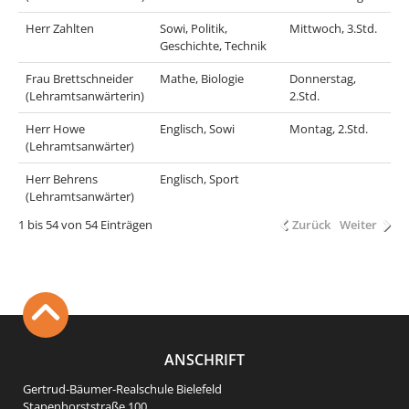
Herr Zahlten
Sowi, Politik,
Mittwoch, 3.Std.
Geschichte, Technik
Frau Brettschneider
Mathe, Biologie
Donnerstag,
(Lehramtsanwärterin)
2.Std.
Herr Howe
Englisch, Sowi
Montag, 2.Std.
(Lehramtsanwärter)
Herr Behrens
Englisch, Sport
(Lehramtsanwärter)
1 bis 54 von 54 Einträgen
Zurück
Weiter
ANSCHRIFT
Gertrud-Bäumer-Realschule Bielefeld
Stapenhorststraße 100