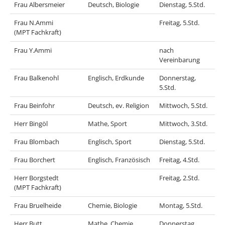
Frau Albersmeier
Deutsch, Biologie
Dienstag, 5.Std.
Frau N.Ammi
Freitag, 5.Std.
(MPT Fachkraft)
Frau Y.Ammi
nach
Vereinbarung
Frau Balkenohl
Englisch, Erdkunde
Donnerstag,
5.Std.
Frau Beinfohr
Deutsch, ev. Religion
Mittwoch, 5.Std.
Herr Bingöl
Mathe, Sport
Mittwoch, 3.Std.
Frau Blombach
Englisch, Sport
Dienstag, 5.Std.
Frau Borchert
Englisch, Französisch
Freitag, 4.Std.
Herr Borgstedt
Freitag, 2.Std.
(MPT Fachkraft)
Frau Bruelheide
Chemie, Biologie
Montag, 5.Std.
Herr Butt
Mathe, Chemie,
Donnerstag,