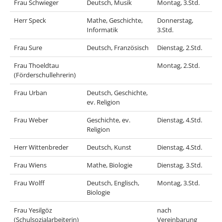
Frau Schwieger
Deutsch, Musik
Montag, 3.Std.
Herr Speck
Mathe, Geschichte,
Donnerstag,
Informatik
3.Std.
Frau Sure
Deutsch, Französisch
Dienstag, 2.Std.
Frau Thoeldtau
Montag, 2.Std.
(Förderschullehrerin)
Frau Urban
Deutsch, Geschichte,
ev. Religion
Frau Weber
Geschichte, ev.
Dienstag, 4.Std.
Religion
Herr Wittenbreder
Deutsch, Kunst
Dienstag, 4.Std.
Frau Wiens
Mathe, Biologie
Dienstag, 3.Std.
Frau Wolff
Deutsch, Englisch,
Montag, 3.Std.
Biologie
Frau Yesilgöz
nach
(Schulsozialarbeiterin)
Vereinbarung