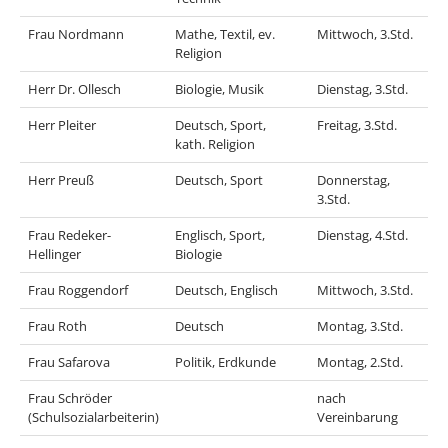
Frau Nordmann
Mathe, Textil, ev.
Mittwoch, 3.Std.
Religion
Herr Dr. Ollesch
Biologie, Musik
Dienstag, 3.Std.
Herr Pleiter
Deutsch, Sport,
Freitag, 3.Std.
kath. Religion
Herr Preuß
Deutsch, Sport
Donnerstag,
3.Std.
Frau Redeker-
Englisch, Sport,
Dienstag, 4.Std.
Hellinger
Biologie
Frau Roggendorf
Deutsch, Englisch
Mittwoch, 3.Std.
Frau Roth
Deutsch
Montag, 3.Std.
Frau Safarova
Politik, Erdkunde
Montag, 2.Std.
Frau Schröder
nach
(Schulsozialarbeiterin)
Vereinbarung