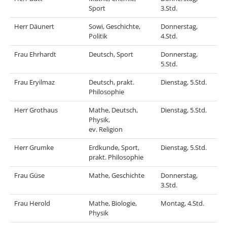
Sport
3.Std.
Herr Däunert
Sowi, Geschichte,
Donnerstag,
Politik
4.Std.
Frau Ehrhardt
Deutsch, Sport
Donnerstag,
5.Std.
Frau Eryilmaz
Deutsch, prakt.
Dienstag, 5.Std.
Philosophie
Herr Grothaus
Mathe, Deutsch,
Dienstag, 5.Std.
Physik,
ev. Religion
Herr Grumke
Erdkunde, Sport,
Dienstag, 5.Std.
prakt. Philosophie
Frau Güse
Mathe, Geschichte
Donnerstag,
3.Std.
Frau Herold
Mathe, Biologie,
Montag, 4.Std.
Physik