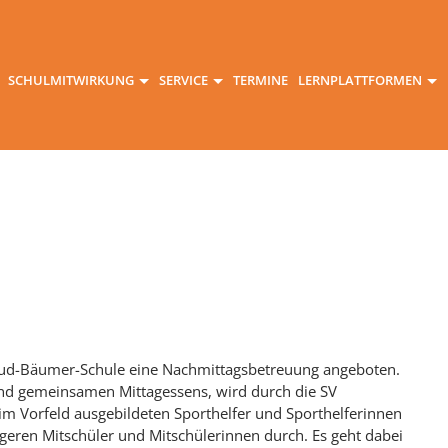
SCHULMITWIRKUNG
SERVICE
TERMINE
LERNPLATTFORMEN
trud-Bäumer-Schule eine Nachmittagsbetreuung angeboten.
nd gemeinsamen Mittagessens, wird durch die SV
im Vorfeld ausgebildeten Sporthelfer und Sporthelferinnen
ngeren Mitschüler und Mitschülerinnen durch. Es geht dabei