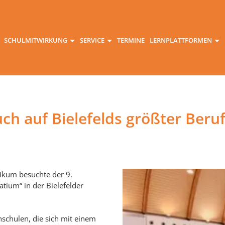
SCHULMITWIRKUNG
SERVICE
TERMINE
LERNPLATTFORMEN
ch auf Bielefelds größter Ber
tikum besuchte der 9.
tium“ in der Bielefelder
hschulen, die sich mit einem