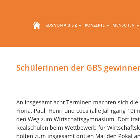
GBS VON A BIS Z
KONZEPTE
MENSCHEN
SchülerInnen der GBS gewinne
An insgesamt acht Terminen machten sich die
Fiona, Paul, Henri und Luca (alle Jahrgang 10) 
den Weg zum Wirtschaftsgymnasium. Dort trat
Realschulen beim Wettbewerb für Wirtschafts
holten zum insgesamt dritten Mal den Pokal an