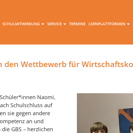
SCHULMITWIRKUNG
SERVICE
TERMINE
LERNPLATTFORMEN
n den Wettbewerb für Wirtschaftsk
 Schüler*innen Naomi,
nach Schulschluss auf
en sie gegen andere
kompetenz an und
 die GBS – herzlichen