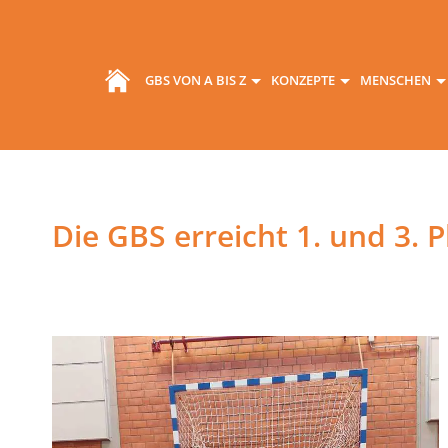
GBS VON A BIS Z
KONZEPTE
MENSCHEN
Die GBS erreicht 1. und 3. 