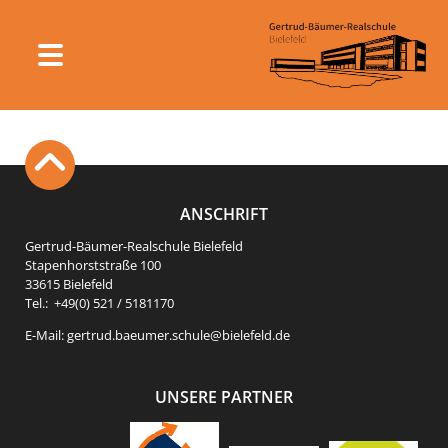
Zum
Inhalt
springen
Gertrud-
Bäumer
Realschule
Bielefeld
ANSCHRIFT
Gertrud-Bäumer-Realschule Bielefeld
Stapenhorststraße 100
33615 Bielefeld
Tel.:
+49(0) 521 / 5181170
E-Mail:
gertrud.baeumer.schule@bielefeld.de
UNSERE PARTNER